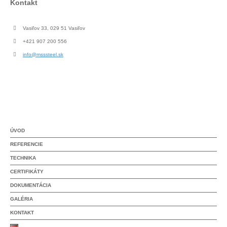
Kontakt
Vasiľov 33, 029 51 Vasiľov
+421 907 200 556
info@msssteel.sk
ÚVOD
REFERENCIE
TECHNIKA
CERTIFIKÁTY
DOKUMENTÁCIA
GALÉRIA
KONTAKT