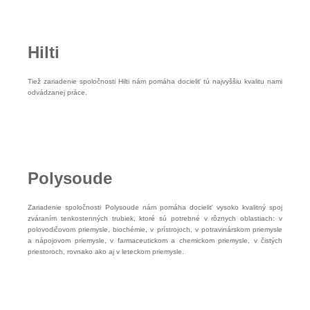
vašej návštevy
fungovala čo
najlepšie. Ak
tieto súbory
cookie
odmietnete,
Hilti
niektoré funkcie
z webovej
stránky
zmiznú.
Tiež zariadenie spoločnosti Hilti nám pomáha docieliť tú najvyššiu kvalitu nami
odvádzanej práce.
Marketing
Zdieľaním
svojich
záujmov a
správania
počas
návštevy našej
stránky
Polysoude
zvyšujete
šancu na
zobrazenie
kvalitnejšie
prispôsobeného
Zariadenie spoločnosti Polysoude nám pomáha docieliť vysoko kvalitný spoj
obsahu a
zváraním tenkostenných trubiek, ktoré sú potrebné v rôznych oblastiach: v
ponúk.
polovodičovom priemysle, biochémie, v prístrojoch, v potravinárskom priemysle
a nápojovom priemysle, v farmaceutickom a chemickom priemysle, v čistých
priestoroch, rovnako ako aj v leteckom priemysle.