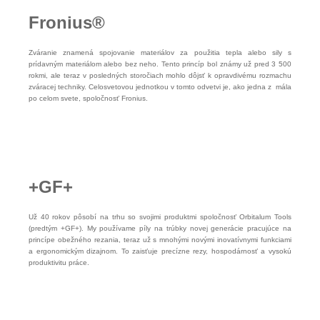
Fronius®
Zváranie znamená spojovanie materiálov za použitia tepla alebo sily s
Nevyhnutné
prídavným materiálom alebo bez neho. Tento princíp bol známy už pred 3 500
Tieto súbory
cookie nie sú
rokmi, ale teraz v posledných storočiach mohlo dôjsť k opravdivému rozmachu
voliteľné. Sú
zváracej techniky. Celosvetovou jednotkou v tomto odvetvi je, ako jedna z mála
potrebné pre
fungovanie
po celom svete, spoločnosť Fronius.
webovej
stránky.
Štatistiky
Aby sme
mohli
zlepšiť
+GF+
funkčnosť
a štruktúru
webovej
stránky na
Už 40 rokov pôsobí na trhu so svojimi produktmi spoločnosť Orbitalum Tools
základe
spôsobu
(predtým +GF+). My používame píly na trúbky novej generácie pracujúce na
používania
princípe obežného rezania, teraz už s mnohými novými inovatívnymi funkciami
webovej
stránky.
a ergonomickým dizajnom. To zaisťuje precízne rezy, hospodárnosť a vysokú
produktivitu práce.
Používateľská
spokojnosť
Aby naša
stránka počas